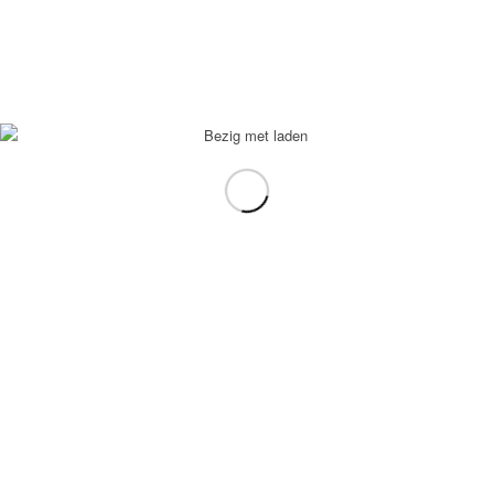
In winkelmand
Toon Details
6 Naan
€
3,50
Meer informatie
Toon Details
Patat
€
3,95
Meer informatie
Toon Details
Naan
€
0,75