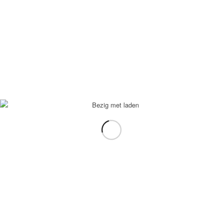
Gelegenheid
*
Aantal personen
*
Datum
*
Bericht
*