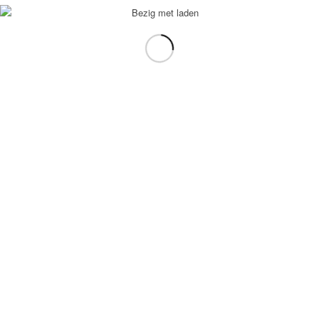
Sander Baten
Food is very good and much for a low price! Free parking! Very
nice restaurant.
Senour Rafik
Heerlijk gegeten. Boven verwachting! Zeker aanrader.
Nathalie Reynders
De gerechten waren zeer lekker. Wij komen zeker een keer terug.
Succes restaurant Mesopotamie.
Henriëtte van Baal