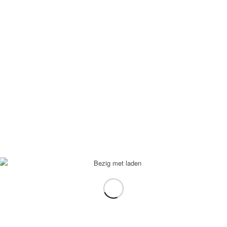
€
5,95
formatie
Toon Details
Meer informatie
Toon De
aan
Falafel Oosters
€
14,95
formatie
Toon Details
Meer informatie
Toon De
Baba ganoush Delux
€
15,95
formatie
Toon Details
Meer informatie
Toon De