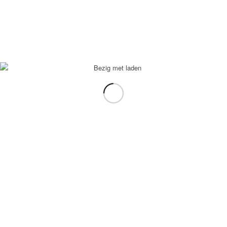
Meer informatie
Toon Details
Eufrat Ribs zoetpittig
€
29,95
Meer informatie
Toon Details
Elam Kotelet
€
29,95
Meer informatie
Toon Details
Shlaw brnji Wan
€
14,95